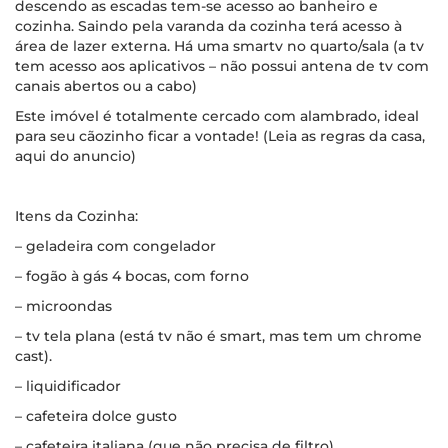
descendo as escadas tem-se acesso ao banheiro e
cozinha. Saindo pela varanda da cozinha terá acesso à
área de lazer externa. Há uma smartv no quarto/sala (a tv
tem acesso aos aplicativos – não possui antena de tv com
canais abertos ou a cabo)
Este imóvel é totalmente cercado com alambrado, ideal
para seu cãozinho ficar a vontade! (Leia as regras da casa,
aqui do anuncio)
Itens da Cozinha:
– geladeira com congelador
– fogão à gás 4 bocas, com forno
– microondas
– tv tela plana (está tv não é smart, mas tem um chrome
cast).
– liquidificador
– cafeteira dolce gusto
– cafeteira italiana (que não precisa de filtro)